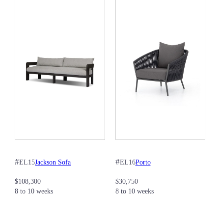
#
#
Jackson Sofa
Porto
EL15
EL16
$
108,300
$
30,750
8 to 10 weeks
8 to 10 weeks