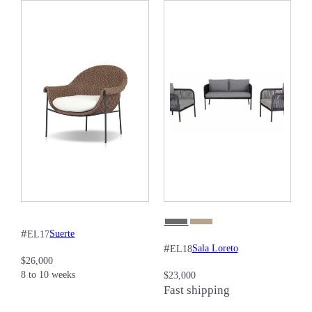
#
Suerte
EL17
#
Sala Loreto
EL18
$
26,000
8 to 10 weeks
$
23,000
Fast shipping