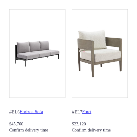
#
#
Horizon Sofa
Foret
EL6
EL7
$
45,760
$
23,120
Confirm delivery time
Confirm delivery time