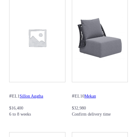
#
#
Sillon Agatha
Mekan
EL1
EL10
$
16,400
$
32,980
6 to 8 weeks
Confirm delivery time