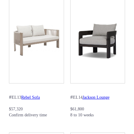
#
#
Rebel Sofa
Jackson Lounge
EL13
EL14
$
57,320
$
61,800
Confirm delivery time
8 to 10 weeks