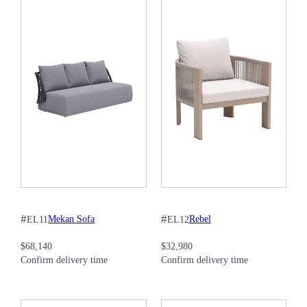
#
#
Mekan Sofa
Rebel
EL11
EL12
$
68,140
$
32,980
Confirm delivery time
Confirm delivery time