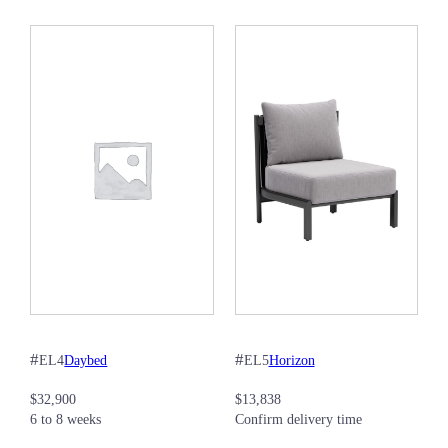
#
#
Daybed
Horizon
EL4
EL5
$
32,900
$
13,838
6 to 8 weeks
Confirm delivery time