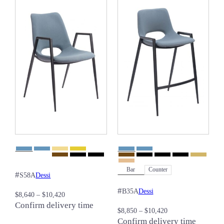
Bar
Counter
#
Dessi
S58A
#
Dessi
B35A
$
8,640
–
$
10,420
Confirm delivery time
$
8,850
–
$
10,420
Confirm delivery time