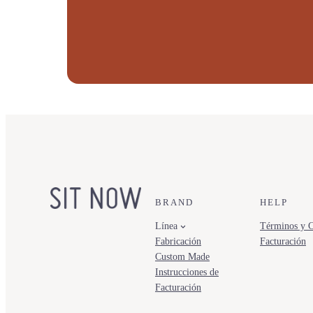
BRAND
HELP
Línea
Términos y C
Fabricación
Facturación
Custom Made
Instrucciones de
Facturación