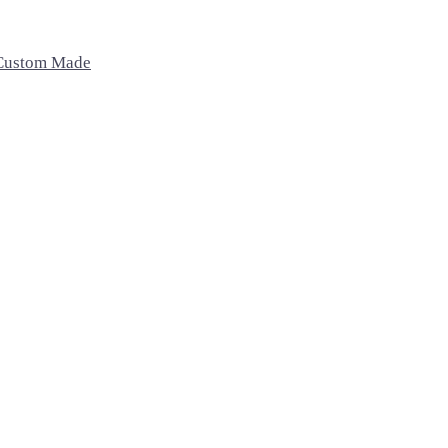
Custom Made
Recámaras
Exterior
Oficina
Camas
Sillas
Sillas de oficina
Buros
Bancos
Escritorio
Sillas Lounge
Mesas de centro
Home
Accesorios
Macetas
Cojines