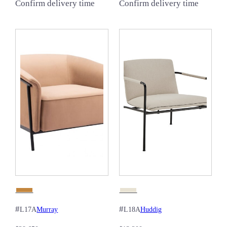
Confirm delivery time
Confirm delivery time
#
#
Murray
Huddig
L17A
L18A