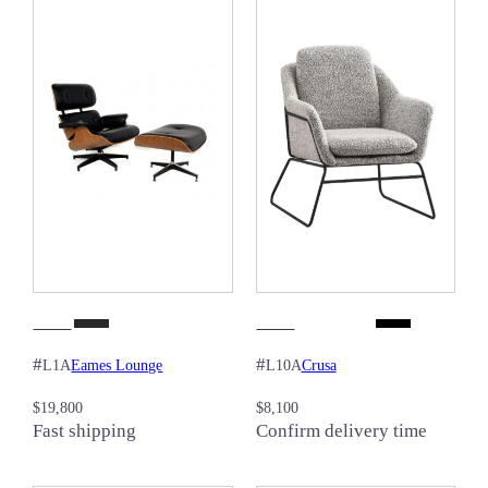
#
#
Eames Lounge
Crusa
L1A
L10A
$
19,800
$
8,100
Fast shipping
Confirm delivery time