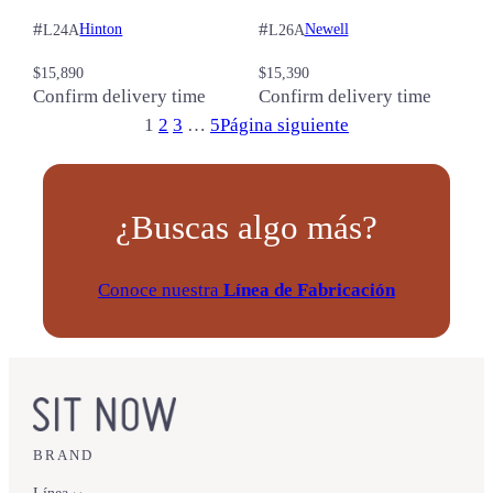
#
#
Hinton
Newell
L24A
L26A
$
15,890
$
15,390
Confirm delivery time
Confirm delivery time
1
2
3
…
5
Página siguiente
¿Buscas algo más?
Conoce nuestra
Línea de Fabricación
BRAND
Línea