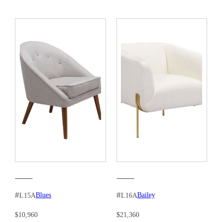
#
#
Blues
Bailey
L15A
L16A
$
10,960
$
21,360