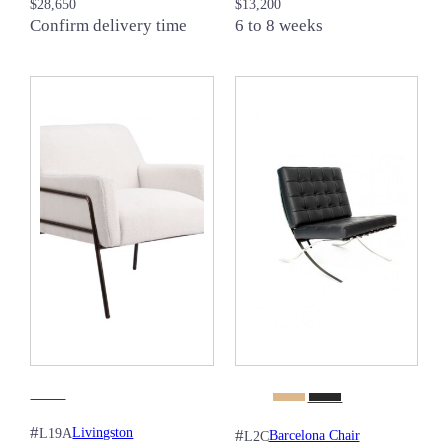
$
28,650
$
13,200
Confirm delivery time
6 to 8 weeks
#
Livingston
L19A
#
Barcelona Chair
L2C