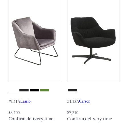
#
#
Lassio
Carson
L11A
L12A
$
8,100
$
7,210
Confirm delivery time
Confirm delivery time