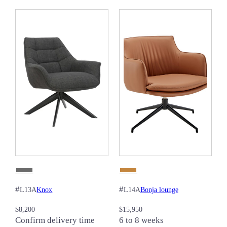
#
#
Knox
Bonja lounge
L13A
L14A
$
8,200
$
15,950
Confirm delivery time
6 to 8 weeks