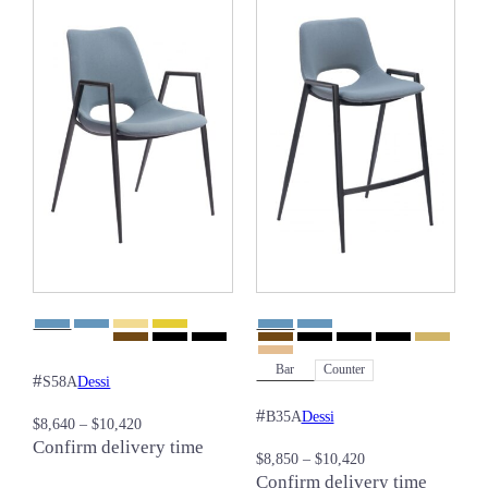
Bar
Counter
#
Dessi
S58A
#
Dessi
B35A
$
8,640
–
$
10,420
Confirm delivery time
$
8,850
–
$
10,420
Confirm delivery time