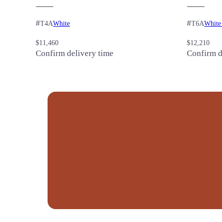
#
#
White
White
T4A
T6A
$
11,460
$
12,210
Confirm delivery time
Confirm d