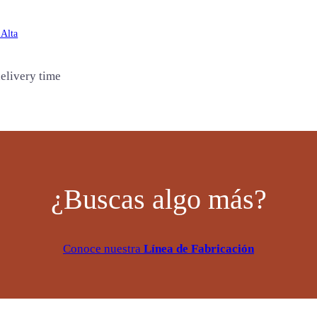
 Alta
elivery time
¿Buscas algo más?
Conoce nuestra
Línea de Fabricación