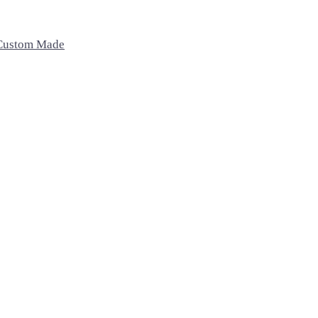
Custom Made
Recámaras
Exterior
Oficina
Camas
Sillas
Sillas de oficina
Buros
Bancos
Escritorio
Sillas Lounge
Mesas de centro
Home
Accesorios
Macetas
Cojines