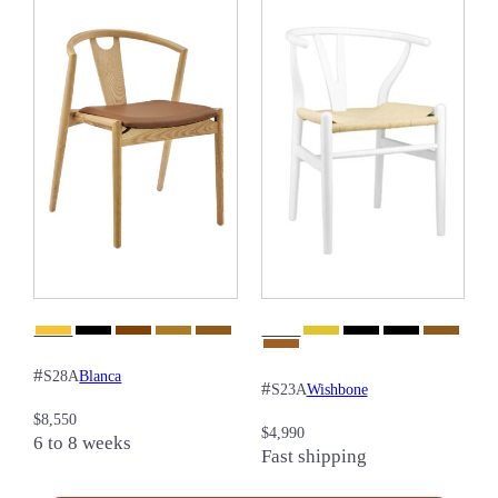
#
Blanca
S28A
#
Wishbone
S23A
$
8,550
$
4,990
6 to 8 weeks
Fast shipping