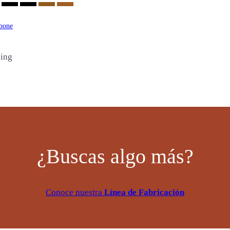
bone
ping
¿Buscas algo más?
Conoce nuestra
Línea de Fabricación