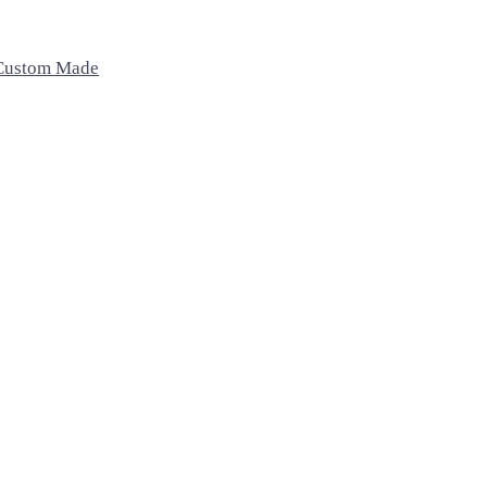
Custom Made
Recámaras
Exterior
Oficina
Camas
Sillas
Sillas de oficina
Buros
Bancos
Escritorio
Sillas Lounge
Mesas de centro
Home
Accesorios
Macetas
Cojines