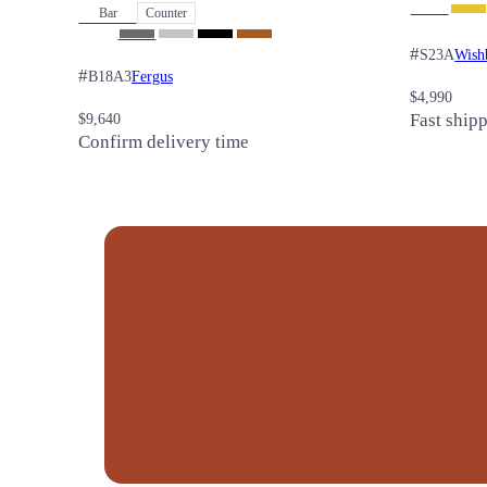
Bar
Counter
#
Wish
S23A
#
Fergus
B18A3
$
4,990
$
9,640
Fast ship
Confirm delivery time