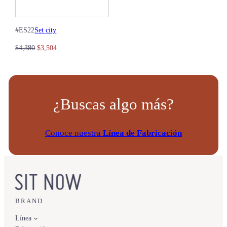
Set city
#
ES22
Original
Current
$
4,380
$
3,504
price
price
was:
is:
$4,380.
$3,504.
¿Buscas algo más?
Conoce nuestra
Línea de Fabricación
BRAND
Línea