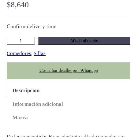
$
8,640
Confirm delivery time
R
Añadir al carrito
a
Comedores
, 
Sillas
c
e
Consultar detalles por Whatsapp
c
a
n
Descripción
t
i
Información adicional
d
Marca
a
d
De las concentidas Race, elegante silla de comedor sin