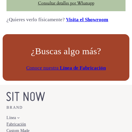
Consultar detalles por Whatsapp
e
c
¿Quieres verlo físicamente?
Visita el Showroom
a
n
t
i
¿Buscas algo más?
d
a
d
Conoce nuestra
Línea de Fabricación
BRAND
Línea
Fabricación
Custom Made