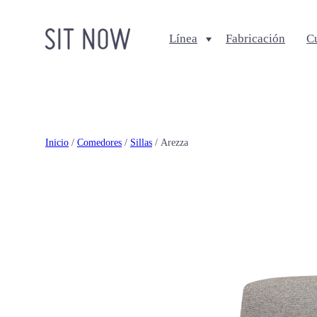
Línea
Fabricación
C
Comedores
Salas
Sillas
Sofa + Seccionales
Bancos
Sillas Lounge
Inicio
/
Comedores
/
Sillas
/ Arezza
Mesas de comedor
Mesas de centro
Ottomanes + bancas