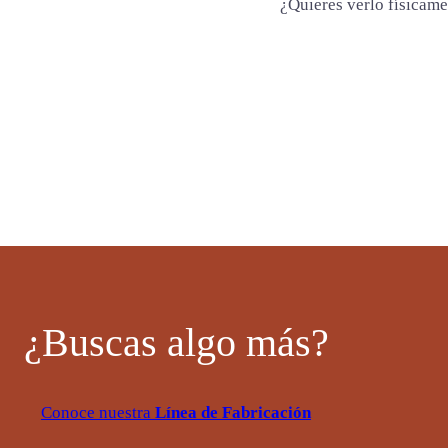
a
¿Quieres verlo físicam
d
¿Buscas algo más?
Conoce nuestra
Línea de Fabricación