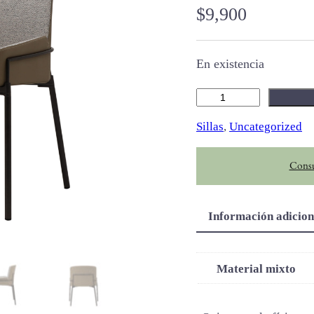
$
9,900
En existencia
A
r
Sillas
, 
Uncategorized
e
z
Consu
z
a
c
Información adicion
a
n
t
Material mixto
i
d