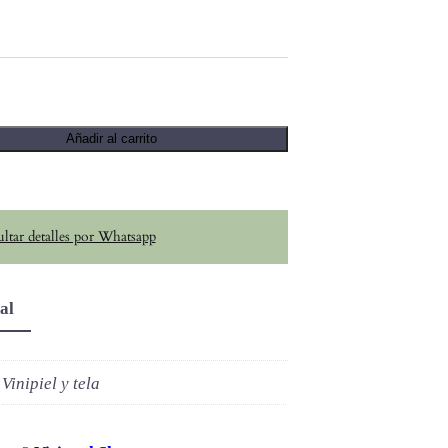
Añadir al carrito
ltar detalles por Whatsapp
al
Vinipiel y tela