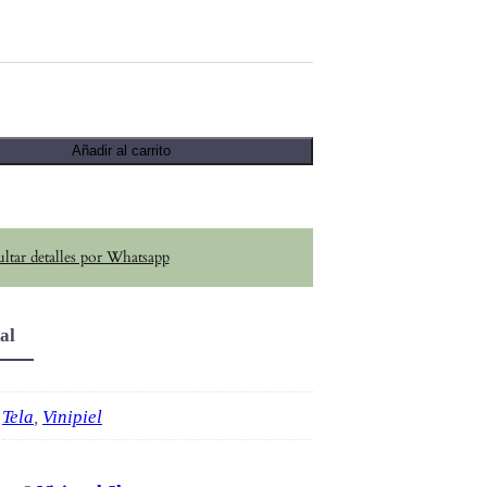
Añadir al carrito
ltar detalles por Whatsapp
al
Tela
,
Vinipiel