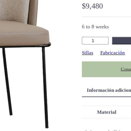
$
9,480
6 to 8 weeks
D
o
Sillas
Fabricación
b
l
Consu
e
R
e
Información adicion
s
p
a
Material
l
d