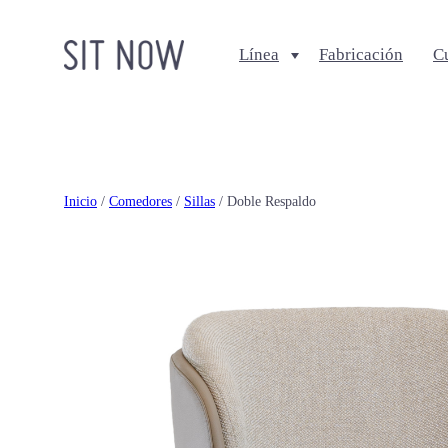
Línea
Fabricación
C
Comedores
Salas
Sillas
Sofa + Seccionales
Bancos
Sillas Lounge
Inicio
/
Comedores
/
Sillas
/ Doble Respaldo
Mesas de comedor
Mesas de centro
Ottomanes + bancas