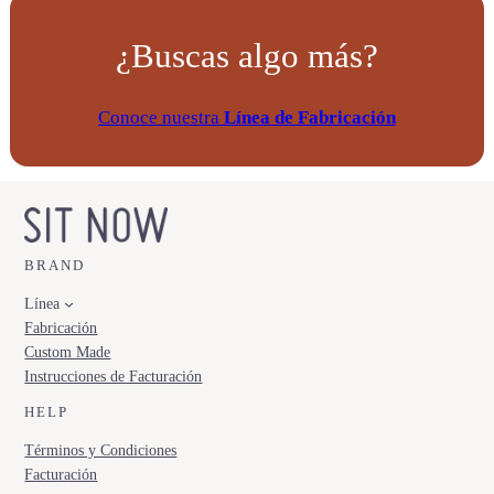
t
¿Buscas algo más?
i
d
a
Conoce nuestra
Línea de Fabricación
d
BRAND
Línea
Fabricación
Custom Made
Instrucciones de Facturación
HELP
Términos y Condiciones
Facturación