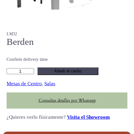
LM32
Berden
Confirm delivery time
B
Añadir al carrito
e
Mesas de Centro
, 
Salas
r
d
Consultar detalles por Whatsapp
e
n
¿Quieres verlo físicamente?
Visita el Showroom
c
a
n