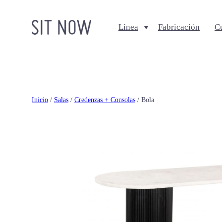
Línea
Fabricación
C
Comedores
Salas
Sillas
Sofa + Seccionales
Bancos
Sillas Lounge
Inicio
/
Salas
/
Credenzas + Consolas
/ Bola
Mesas de comedor
Mesas de centro
Ottomanes + bancas