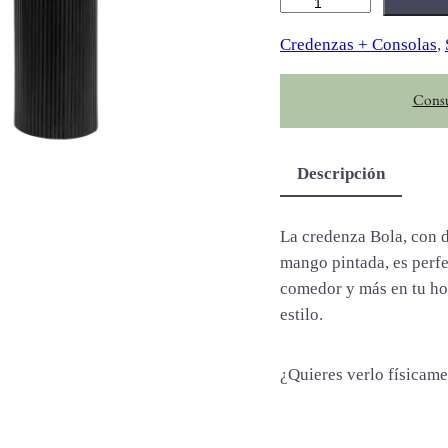
B
o
Credenzas + Consolas
, 
l
a
Consu
c
a
n
Descripción
t
i
d
La credenza Bola, con 
a
mango pintada, es perf
d
comedor y más en tu hog
estilo.
¿Quieres verlo físicam