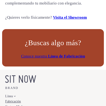
d
complementando tu mobiliario con elegancia.
¿Quieres verlo físicamente?
Visita el Showroom
¿Buscas algo más?
Conoce nuestra
Línea de Fabricación
BRAND
Línea
Fabricación