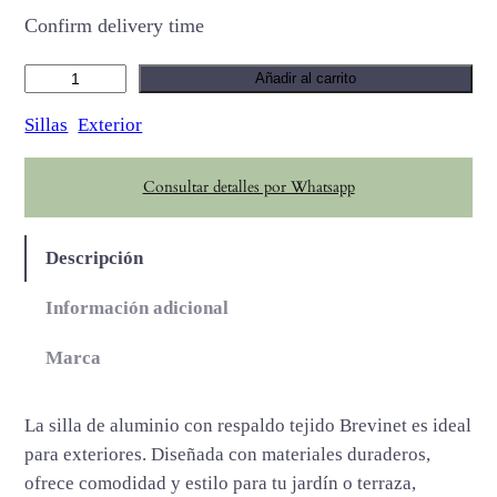
Confirm delivery time
B
Añadir al carrito
r
Sillas
Exterior
e
v
Consultar detalles por Whatsapp
i
n
e
Descripción
t
c
Información adicional
a
Marca
n
t
i
La silla de aluminio con respaldo tejido Brevinet es ideal
d
para exteriores. Diseñada con materiales duraderos,
a
ofrece comodidad y estilo para tu jardín o terraza,