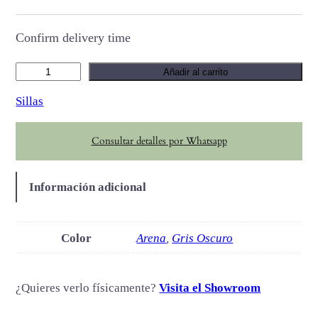
Confirm delivery time
B
Añadir al carrito
u
Sillas
m
a
Consultar detalles por Whatsapp
c
a
n
Información adicional
t
i
d
Color
Arena
,
Gris Oscuro
a
d
¿Quieres verlo físicamente?
Visita el Showroom