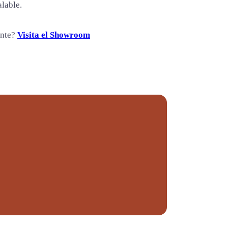
alable.
ente?
Visita el Showroom