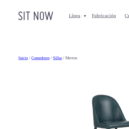
Línea
Fabricación
C
Comedores
Salas
Sillas
Sofa + Seccionales
Bancos
Sillas Lounge
Inicio
/
Comedores
/
Sillas
/ Merton
Mesas de comedor
Mesas de centro
Ottomanes + bancas