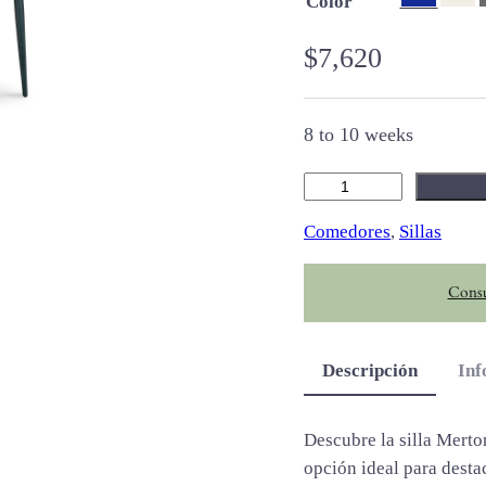
Color
$
7,620
8 to 10 weeks
M
e
Comedores
, 
Sillas
r
t
Consu
o
n
c
Descripción
Inf
a
n
t
Descubre la silla Merto
i
opción ideal para desta