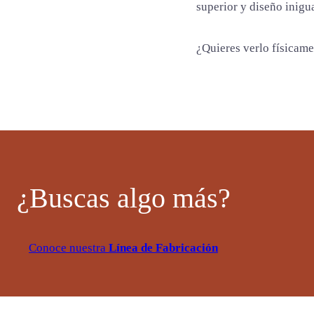
d
superior y diseño inigu
a
d
¿Quieres verlo físicam
¿Buscas algo más?
Conoce nuestra
Línea de Fabricación