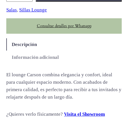
a
Salas
, 
Sillas Lounge
r
s
Consultar detalles por Whatsapp
o
n
c
Descripción
a
n
Información adicional
t
i
El lounge Carson combina elegancia y confort, ideal
d
para cualquier espacio moderno. Con acabados de
a
primera calidad, es perfecto para recibir a tus invitados y
d
relajarte después de un largo día.
¿Quieres verlo físicamente?
Visita el Showroom