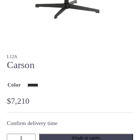
L12A
Carson
Color
$
7,210
Confirm delivery time
C
Añadir al carrito