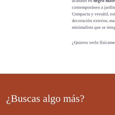
d
acabado en
negro mate
contemporáneo a jardine
Compacta y versátil, est
decoración exterior, ma
minimalista que se integ
¿Quieres verlo físicam
¿Buscas algo más?