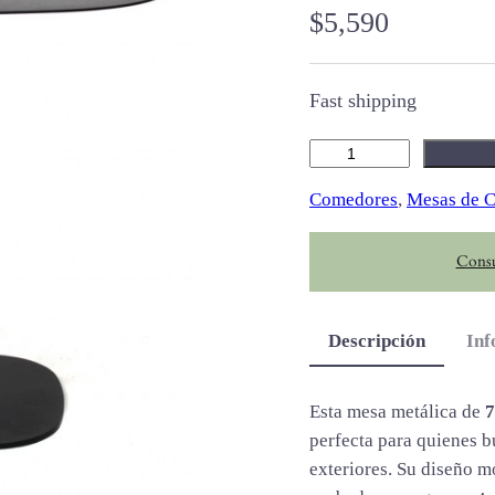
$
5,590
Fast shipping
M
i
Comedores
, 
Mesas de 
r
o
Consu
n
c
a
Descripción
Inf
n
t
i
Esta mesa metálica de
7
d
perfecta para quienes b
a
exteriores. Su diseño m