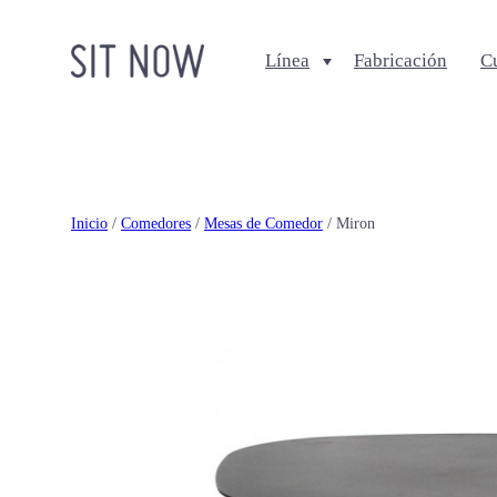
Línea
Fabricación
C
Comedores
Salas
Sillas
Sofa + Seccionales
Bancos
Sillas Lounge
Inicio
/
Comedores
/
Mesas de Comedor
/ Miron
Mesas de comedor
Mesas de centro
Ottomanes + bancas