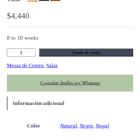
$
4,440
8 to 10 weeks
C
Añadir al carrito
h
Mesas de Centro
, 
Salas
a
s
Consultar detalles por Whatsapp
e
M
a
Información adicional
d
e
r
Color
Natural
,
Negro
,
Nogal
a