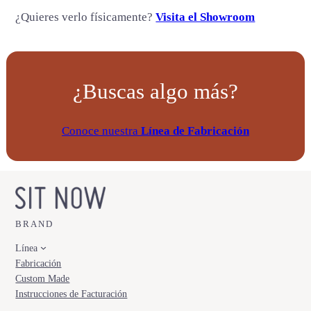
c
¿Quieres verlo físicamente?
Visita el Showroom
a
n
t
i
¿Buscas algo más?
d
a
d
Conoce nuestra
Línea de Fabricación
BRAND
Línea
Fabricación
Custom Made
Instrucciones de Facturación