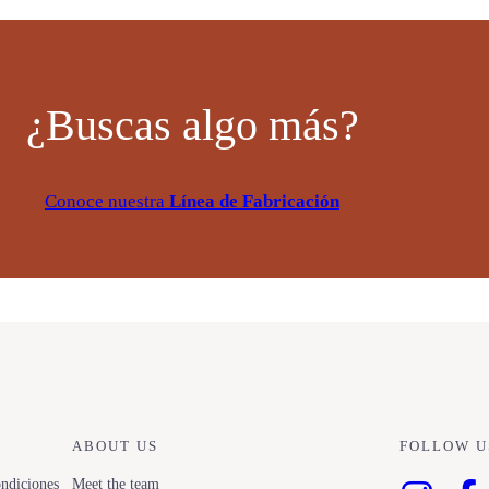
¿Buscas algo más?
Conoce nuestra
Línea de Fabricación
ABOUT US
FOLLOW U
ndiciones
Meet the team