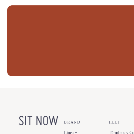
BRAND
HELP
Línea
Términos y Co