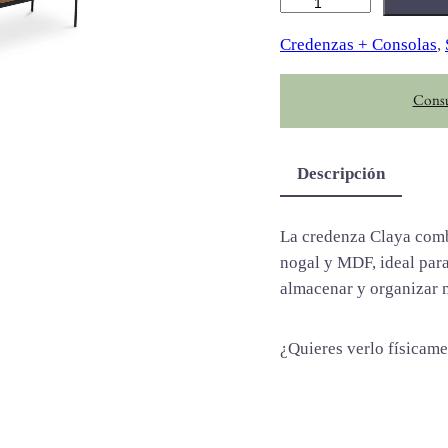
C
l
Credenzas + Consolas
, 
a
y
Consu
a
c
a
Descripción
n
t
i
La credenza Claya comb
d
nogal y MDF, ideal para
a
almacenar y organizar 
d
¿Quieres verlo físicam