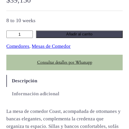
$
39,150
8 to 10 weeks
C
Añadir al carrito
o
Comedores
, 
Mesas de Comedor
a
s
Consultar detalles por Whatsapp
t
c
a
Descripción
n
t
Información adicional
i
d
La mesa de comedor Coast, acompañada de ottomanes y
a
bancas elegantes, complementa la credenza que
d
organiza tu espacio. Sillas y bancos confortables, sofás