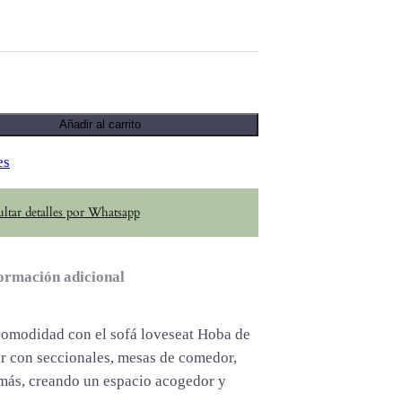
Añadir al carrito
es
ltar detalles por Whatsapp
ormación adicional
 comodidad con el sofá loveseat Hoba de
ar con seccionales, mesas de comedor,
más, creando un espacio acogedor y