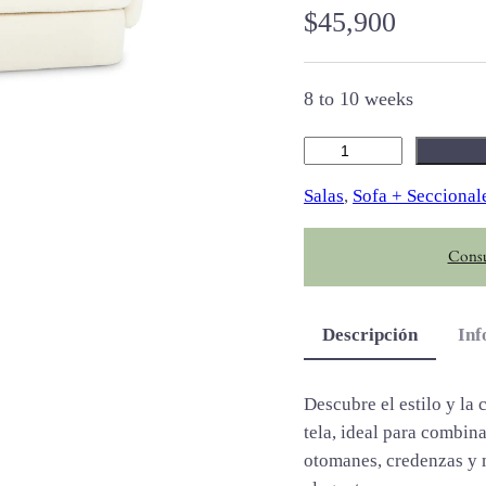
$
45,900
8 to 10 weeks
K
o
Salas
, 
Sofa + Seccional
b
a
Consu
c
a
n
Descripción
Inf
t
i
d
Descubre el estilo y la
a
tela, ideal para combin
d
otomanes, credenzas y 