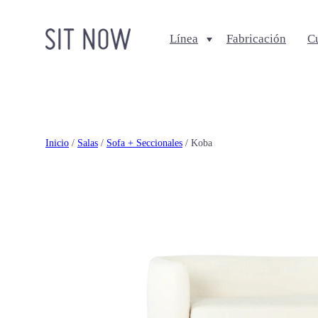
Línea
Fabricación
C
Comedores
Salas
Sillas
Sofa + Seccionales
Bancos
Sillas Lounge
Inicio
/
Salas
/
Sofa + Seccionales
/ Koba
Mesas de comedor
Mesas de centro
Ottomanes + bancas