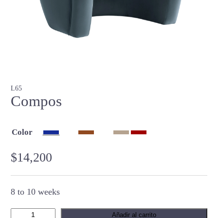
L65
Compos
Color
$
14,200
8 to 10 weeks
C
Añadir al carrito