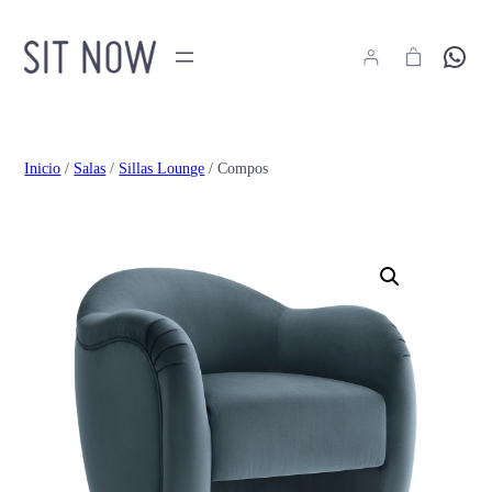
Hola
Inicio
/
Salas
/
Sillas Lounge
/ Compos