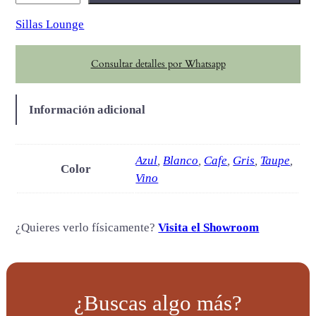
o
Sillas Lounge
m
p
Consultar detalles por Whatsapp
o
s
c
Información adicional
a
n
t
Azul
,
Blanco
,
Cafe
,
Gris
,
Taupe
,
Color
i
Vino
d
a
¿Quieres verlo físicamente?
Visita el Showroom
d
¿Buscas algo más?