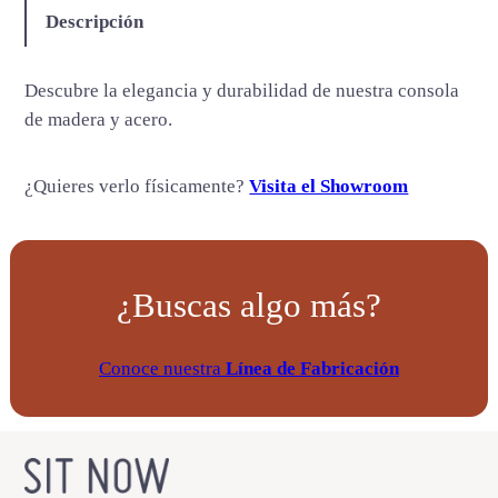
e
Descripción
r
c
Descubre la elegancia y durabilidad de nuestra consola
a
de madera y acero.
n
t
¿Quieres verlo físicamente?
Visita el Showroom
i
d
a
d
¿Buscas algo más?
Conoce nuestra
Línea de Fabricación