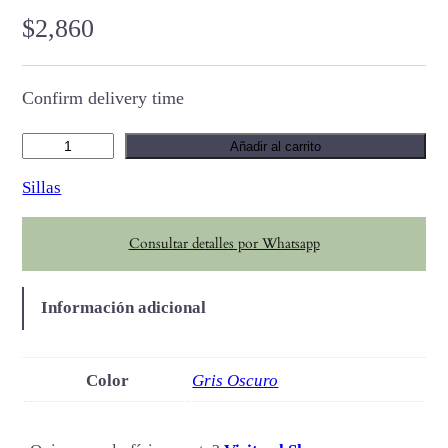
$
2,860
Confirm delivery time
E
Añadir al carrito
d
Sillas
e
l
Consultar detalles por Whatsapp
c
a
n
Información adicional
t
i
d
Color
Gris Oscuro
a
d