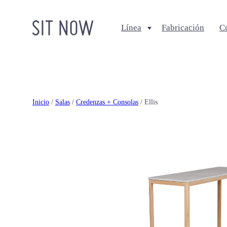
Línea
Fabricación
C
Comedores
Salas
Sillas
Sofa + Seccionales
Bancos
Sillas Lounge
Inicio
/
Salas
/
Credenzas + Consolas
/ Ellis
Mesas de comedor
Mesas de centro
Ottomanes + bancas