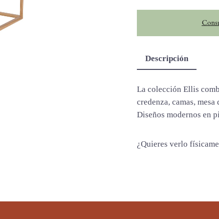
i
Consu
s
c
a
Descripción
n
t
i
La colección Ellis comb
d
credenza, camas, mesa 
a
Diseños modernos en pi
d
¿Quieres verlo físicam