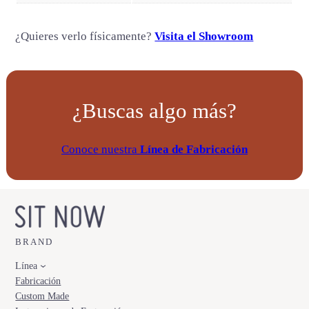
d
¿Quieres verlo físicamente?
Visita el Showroom
¿Buscas algo más?
Conoce nuestra
Línea de Fabricación
BRAND
Línea
Fabricación
Custom Made