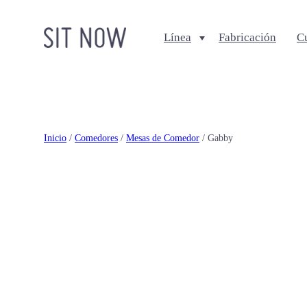
Línea
Fabricación
C
Comedores
Salas
Sillas
Sofa + Seccionales
Bancos
Sillas Lounge
Inicio
/
Comedores
/
Mesas de Comedor
/ Gabby
Mesas de comedor
Mesas de centro
Ottomanes + bancas