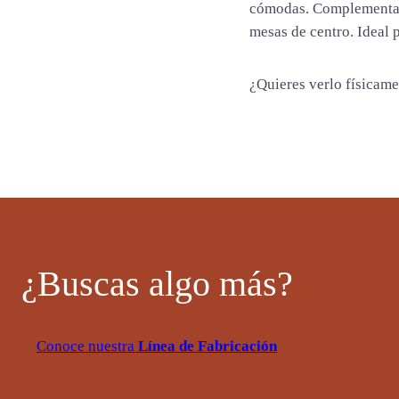
a
cómodas. Complementa e
d
mesas de centro. Ideal
¿Quieres verlo físicam
¿Buscas algo más?
Conoce nuestra
Línea de Fabricación