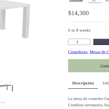
Tamaño
63"
84
$
14,300
6 to 8 weeks
G
a
Comedores
, 
Mesas de 
b
b
Consu
y
c
a
Descripción
Inf
n
t
i
La mesa de comedor Gab
d
Combina ottomanes, ban