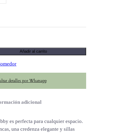
"
Añadir al carrito
Comedor
ltar detalles por Whatsapp
ormación adicional
by es perfecta para cualquier espacio.
cas, una credenza elegante y sillas