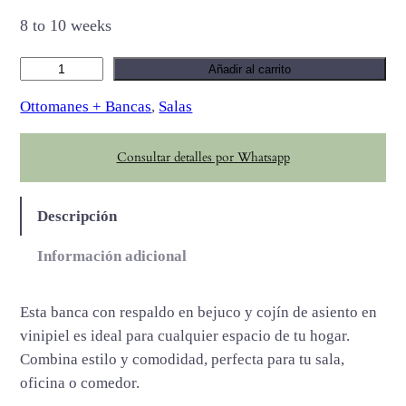
8 to 10 weeks
T
Añadir al carrito
r
Ottomanes + Bancas
, 
Salas
a
i
Consultar detalles por Whatsapp
l
c
a
Descripción
n
t
Información adicional
i
d
Esta banca con respaldo en bejuco y cojín de asiento en
a
vinipiel es ideal para cualquier espacio de tu hogar.
d
Combina estilo y comodidad, perfecta para tu sala,
oficina o comedor.