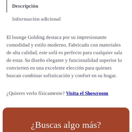
g
Descripción
c
a
Información adicional
n
t
El lounge Golding destaca por su impresionante
i
comodidad y estilo moderno. Fabricado con materiales
d
de alta calidad, este sofá es perfecto para cualquier sala
a
de estar. Su diseño elegante y funcionalidad superior lo
d
convierten en una excelente elección para quienes
buscan combinar sofisticación y confort en su hogar.
¿Quieres verlo físicamente?
Visita el Showroom
¿Buscas algo más?