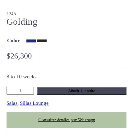
L34A
Golding
Color
$
26,300
8 to 10 weeks
G
Añadir al carrito
o
Salas
, 
Sillas Lounge
l
d
Consultar detalles por Whatsapp
i
n