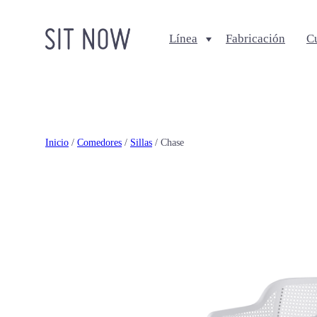
Línea
Fabricación
C
Comedores
Salas
Sillas
Sofa + Seccionales
Bancos
Sillas Lounge
Inicio
/
Comedores
/
Sillas
/ Chase
Mesas de comedor
Mesas de centro
Ottomanes + bancas