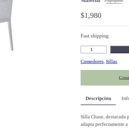
Material
Polipropileno
$
1,980
Fast shipping
C
h
Comedores
, 
Sillas
a
s
Consu
e
c
a
Descripción
Inf
n
t
i
Silla Chase, destacada 
d
adapta perfectamente a 