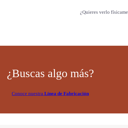
a
d
¿Quieres verlo físicam
¿Buscas algo más?
Conoce nuestra
Línea de Fabricación