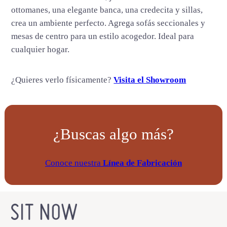
i
ottomanes, una elegante banca, una credecita y sillas,
d
crea un ambiente perfecto. Agrega sofás seccionales y
a
mesas de centro para un estilo acogedor. Ideal para
d
cualquier hogar.
¿Quieres verlo físicamente?
Visita el Showroom
¿Buscas algo más?
Conoce nuestra
Línea de Fabricación