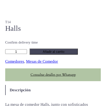
T14
Halls
Confirm delivery time
H
Añadir al carrito
a
Comedores
, 
Mesas de Comedor
l
l
Consultar detalles por Whatsapp
s
c
a
Descripción
n
t
La mesa de comedor Halls, junto con sofisticados