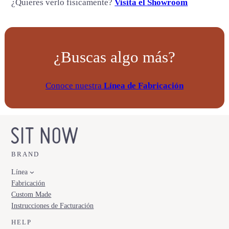
¿Quieres verlo físicamente?
Visita el Showroom
t
i
d
a
¿Buscas algo más?
d
Conoce nuestra
Línea de Fabricación
BRAND
Línea
Fabricación
Custom Made
Instrucciones de Facturación
HELP