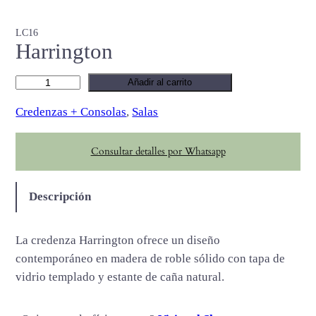
LC16
Harrington
H
Añadir al carrito
a
Credenzas + Consolas
, 
Salas
r
r
Consultar detalles por Whatsapp
i
n
g
Descripción
t
o
La credenza Harrington ofrece un diseño
n
contemporáneo en madera de roble sólido con tapa de
c
vidrio templado y estante de caña natural.
a
n