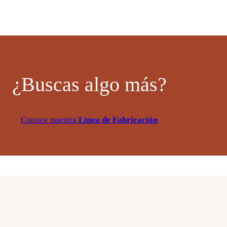
d
¿Buscas algo más?
Conoce nuestra
Línea de Fabricación