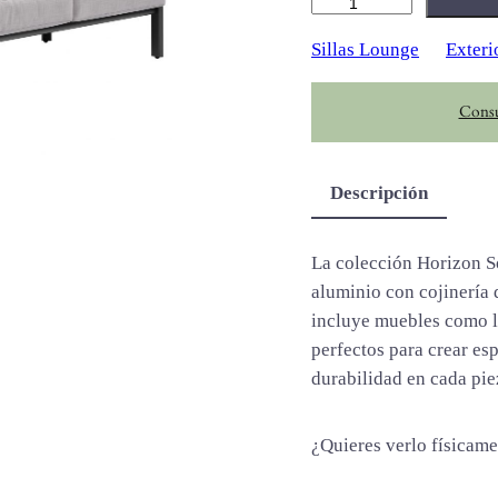
H
o
Sillas Lounge
Exteri
r
i
Consu
z
o
n
Descripción
S
o
f
La colección Horizon So
a
aluminio con cojinería d
c
incluye muebles como lo
a
perfectos para crear es
n
durabilidad en cada pie
t
i
¿Quieres verlo físicam
d
a