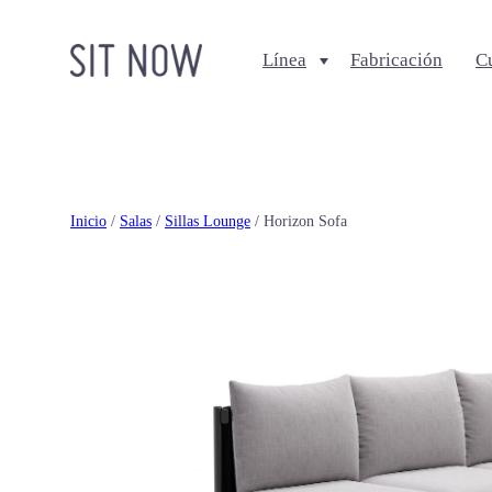
Línea
Fabricación
C
Comedores
Salas
Sillas
Sofa + Seccionales
Bancos
Sillas Lounge
Inicio
/
Salas
/
Sillas Lounge
/ Horizon Sofa
Mesas de comedor
Mesas de centro
Ottomanes + bancas