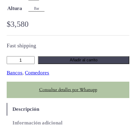
Altura
Bar
$
3,580
Fast shipping
T
Añadir al carrito
y
Bancos
, 
Comedores
r
o
Consultar detalles por Whatsapp
n
c
a
Descripción
n
t
Información adicional
i