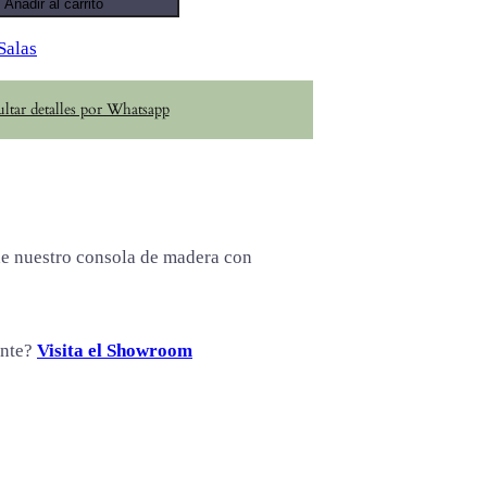
Añadir al carrito
Salas
ltar detalles por Whatsapp
de nuestro consola de madera con
ente?
Visita el Showroom