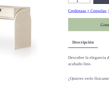
C
r
Credenzas + Consolas
, 
e
s
Consu
s
i
d
Descripción
a
c
a
Descubre la elegancia 
n
acabado lino.
t
i
¿Quieres verlo físicam
d
a
d