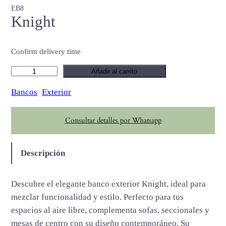
EB8
Knight
Confirm delivery time
K
Añadir al carrito
n
Bancos
Exterior
i
g
Consultar detalles por Whatsapp
h
t
c
Descripción
a
n
Descubre el elegante banco exterior Knight, ideal para
t
mezclar funcionalidad y estilo. Perfecto para tus
i
espacios al aire libre, complementa sofas, seccionales y
d
mesas de centro con su diseño contemporáneo. Su