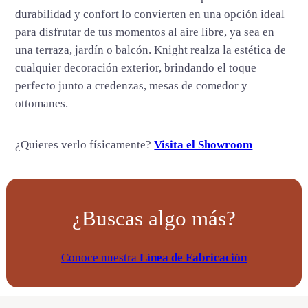
a
durabilidad y confort lo convierten en una opción ideal
d
para disfrutar de tus momentos al aire libre, ya sea en
una terraza, jardín o balcón. Knight realza la estética de
cualquier decoración exterior, brindando el toque
perfecto junto a credenzas, mesas de comedor y
ottomanes.
¿Quieres verlo físicamente?
Visita el Showroom
¿Buscas algo más?
Conoce nuestra
Línea de Fabricación