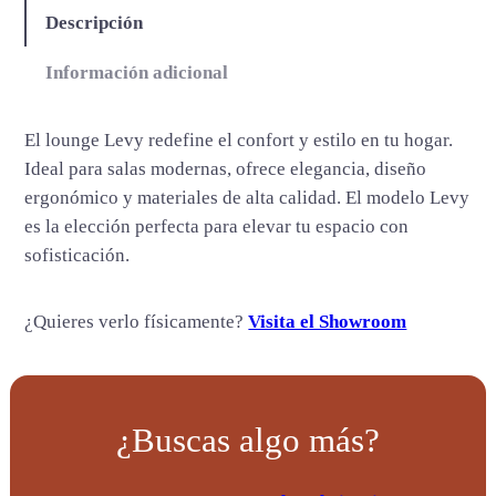
n
Descripción
t
i
Información adicional
d
a
El lounge Levy redefine el confort y estilo en tu hogar.
d
Ideal para salas modernas, ofrece elegancia, diseño
ergonómico y materiales de alta calidad. El modelo Levy
es la elección perfecta para elevar tu espacio con
sofisticación.
¿Quieres verlo físicamente?
Visita el Showroom
¿Buscas algo más?