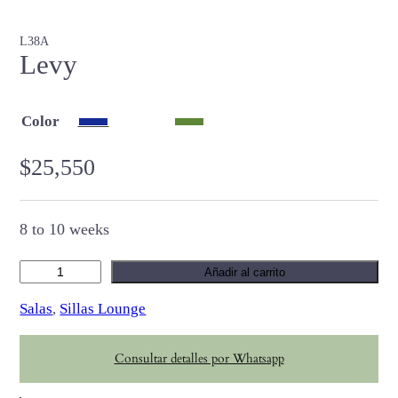
L38A
Levy
Color
$
25,550
8 to 10 weeks
L
Añadir al carrito
e
Salas
, 
Sillas Lounge
v
y
Consultar detalles por Whatsapp
c
a