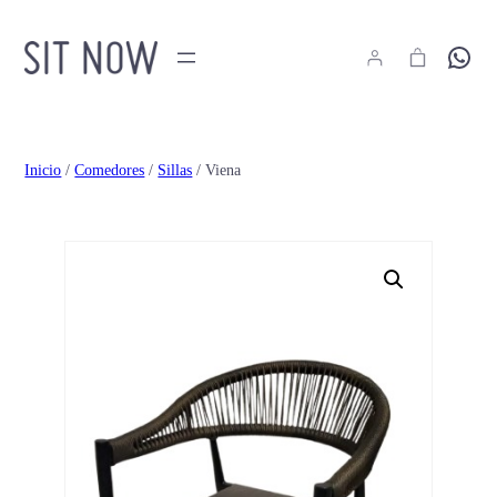
Hola
Inicio
/
Comedores
/
Sillas
/ Viena