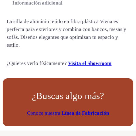
t
Información adicional
i
d
La silla de aluminio tejido en fibra plástica Viena es
a
perfecta para exteriores y combina con bancos, mesas y
d
sofás. Diseños elegantes que optimizan tu espacio y
estilo.
¿Quieres verlo físicamente?
Visita el Showroom
¿Buscas algo más?
Conoce nuestra
Línea de Fabricación