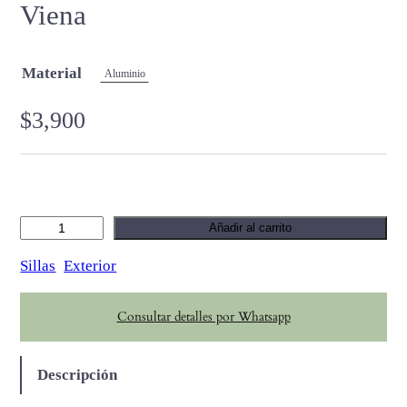
Viena
Material
Aluminio
$
3,900
V
Añadir al carrito
i
Sillas
Exterior
e
n
Consultar detalles por Whatsapp
a
c
a
Descripción
n