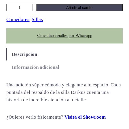
D
Añadir al carrito
a
Comedores
, 
Sillas
r
k
Consultar detalles por Whatsapp
u
s
c
Descripción
a
n
Información adicional
t
i
Una adición súper cómoda y elegante a tu espacio. Cada
d
puntada del respaldo de la silla Darkus cuenta una
a
historia de increíble atención al detalle.
d
¿Quieres verlo físicamente?
Visita el Showroom