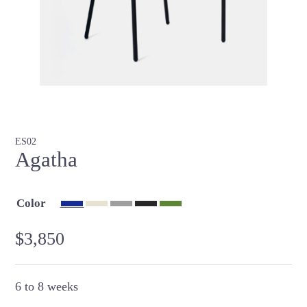
ES02
Agatha
Color
$
3,850
6 to 8 weeks