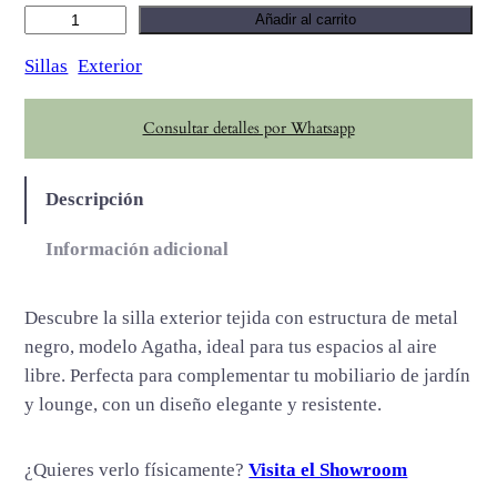
A
Añadir al carrito
g
Sillas
Exterior
a
t
Consultar detalles por Whatsapp
h
a
c
Descripción
a
n
Información adicional
t
i
Descubre la silla exterior tejida con estructura de metal
d
negro, modelo Agatha, ideal para tus espacios al aire
a
libre. Perfecta para complementar tu mobiliario de jardín
d
y lounge, con un diseño elegante y resistente.
¿Quieres verlo físicamente?
Visita el Showroom