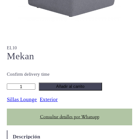
EL10
Mekan
Confirm delivery time
M
Añadir al carrito
e
Sillas Lounge
Exterior
k
a
Consultar detalles por Whatsapp
n
c
a
Descripción