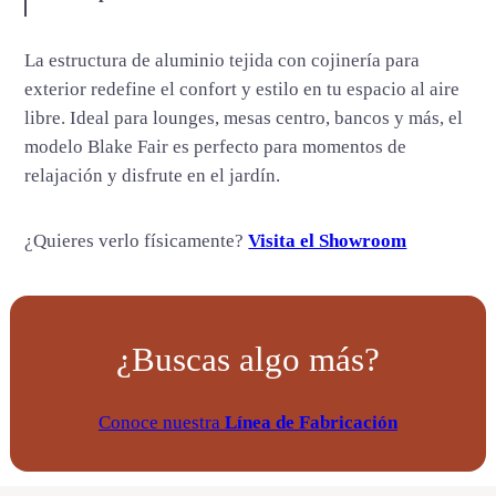
n
t
La estructura de aluminio tejida con cojinería para
i
exterior redefine el confort y estilo en tu espacio al aire
d
libre. Ideal para lounges, mesas centro, bancos y más, el
a
modelo Blake Fair es perfecto para momentos de
d
relajación y disfrute en el jardín.
¿Quieres verlo físicamente?
Visita el Showroom
¿Buscas algo más?
Conoce nuestra
Línea de Fabricación