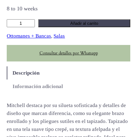
8 to 10 weeks
M
Añadir al carrito
i
Ottomanes + Bancas
, 
Salas
t
c
Consultar detalles por Whatsapp
h
e
l
Descripción
l
c
Información adicional
a
n
Mitchell destaca por su silueta sofisticada y detalles de
t
diseño que marcan diferencia, como su elegante brazo
i
enrollado y los pliegues sutiles en el tapizado. Tapizado
d
en una tela suave tipo crepé, su textura afelpada y el
a