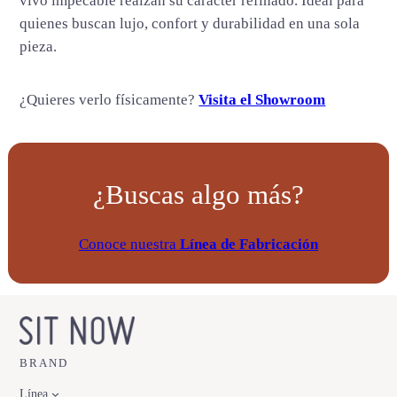
vivo impecable realzan su carácter refinado. Ideal para
d
quienes buscan lujo, confort y durabilidad en una sola
pieza.
¿Quieres verlo físicamente?
Visita el Showroom
¿Buscas algo más?
Conoce nuestra
Línea de Fabricación
BRAND
Línea