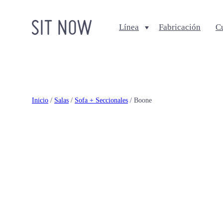
Línea
Fabricación
C
Comedores
Salas
Sillas
Sofa + Seccionales
Bancos
Sillas Lounge
Inicio
/
Salas
/
Sofa + Seccionales
/ Boone
Mesas de comedor
Mesas de centro
Ottomanes + bancas