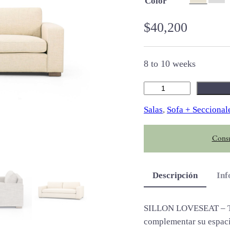
Color
$
40,200
8 to 10 weeks
B
o
Salas
, 
Sofa + Seccional
o
n
Consu
e
c
a
Descripción
Inf
n
t
i
SILLON LOVESEAT – TE
d
complementar su espaci