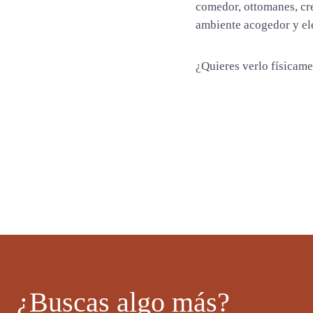
a
comedor, ottomanes, cre
d
ambiente acogedor y el
¿Quieres verlo físicam
¿Buscas algo más?