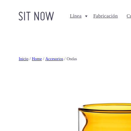
Línea
Fabricación
C
Comedores
Salas
Sillas
Sofa + Seccionales
Bancos
Sillas Lounge
Inicio
/
Home
/
Accesorios
/ Ondas
Mesas de comedor
Mesas de centro
Ottomanes + bancas