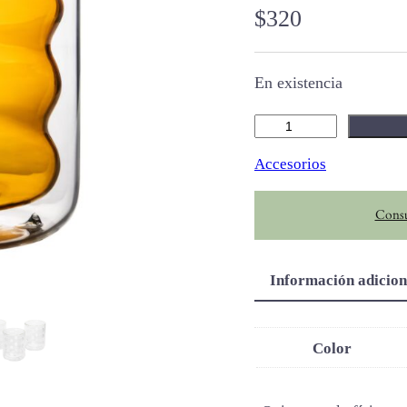
$
320
En existencia
O
n
Accesorios
d
a
Consu
s
c
a
Información adicion
n
t
i
Color
d
a