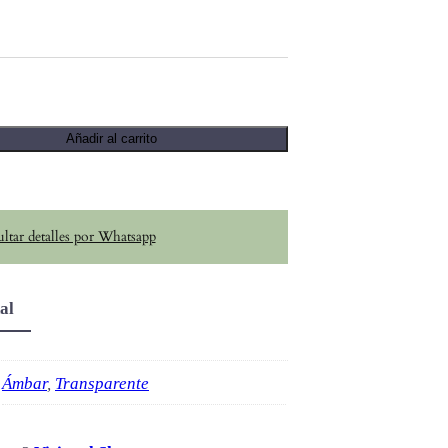
Añadir al carrito
ltar detalles por Whatsapp
al
Ámbar
,
Transparente