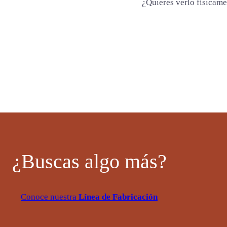
d
¿Quieres verlo físicam
¿Buscas algo más?
Conoce nuestra
Línea de Fabricación