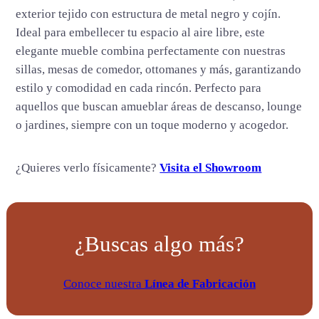
t
exterior tejido con estructura de metal negro y cojín.
i
Ideal para embellecer tu espacio al aire libre, este
d
elegante mueble combina perfectamente con nuestras
a
sillas, mesas de comedor, ottomanes y más, garantizando
d
estilo y comodidad en cada rincón. Perfecto para
aquellos que buscan amueblar áreas de descanso, lounge
o jardines, siempre con un toque moderno y acogedor.
¿Quieres verlo físicamente?
Visita el Showroom
¿Buscas algo más?
Conoce nuestra
Línea de Fabricación