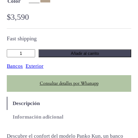
Color
$
3,590
Fast shipping
B
Añadir al carrito
a
Bancos
Exterior
n
c
Consultar detalles por Whatsapp
o
C
u
Descripción
n
c
Información adicional
a
n
Descubre el confort del modelo Panko Kun, un banco