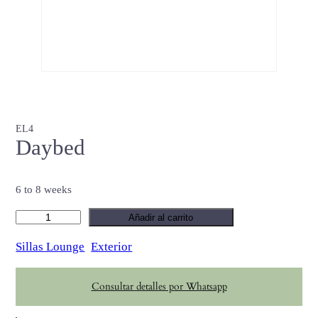
EL4
Daybed
6 to 8 weeks
D
Añadir al carrito
a
Sillas Lounge
Exterior
y
b
Consultar detalles por Whatsapp
e
d