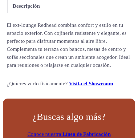
c
Descripción
a
n
El ext-lounge Redhead combina confort y estilo en tu
t
espacio exterior. Con cojinería resistente y elegante, es
i
perfecto para disfrutar momentos al aire libre.
d
Complementa tu terraza con bancos, mesas de centro y
a
sofás seccionales que crean un ambiente acogedor. Ideal
d
para reuniones o relajarse en cualquier ocasión.
¿Quieres verlo físicamente?
Visita el Showroom
¿Buscas algo más?
Conoce nuestra
Línea de Fabricación