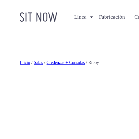
Línea
Fabricación
C
Comedores
Salas
Sillas
Sofa + Seccionales
Bancos
Sillas Lounge
Inicio
/
Salas
/
Credenzas + Consolas
/ Ribby
Mesas de comedor
Mesas de centro
Ottomanes + bancas