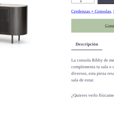
R
i
Credenzas + Consolas
, 
b
b
Consu
y
c
a
Descripción
n
t
i
La consola Ribby de met
d
complementa tu sala o 
a
diversos, esta pieza res
d
sala de estar.
¿Quieres verlo físicam